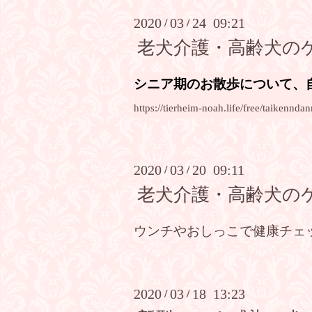
2020
03
24 09:21
/
/
老犬介護・高齢犬の
シニア期のお散歩について、
https://tierheim-noah.life/free/taikenndan
2020
03
20 09:11
/
/
老犬介護・高齢犬の
ウンチやおしっこで健康チェ
2020
03
18 13:23
/
/