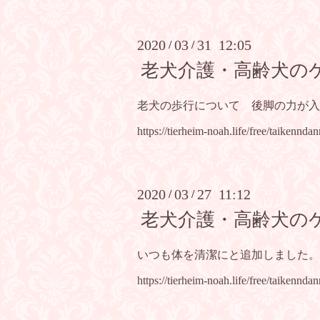
2020
03
31 12:05
/
/
老犬介護・高齢犬の
老犬の歩行について 後脚の力が入
https://tierheim-noah.life/free/taikenndan
2020
03
27 11:12
/
/
老犬介護・高齢犬の
いつも体を清潔にと追加しました。
https://tierheim-noah.life/free/taikenndan