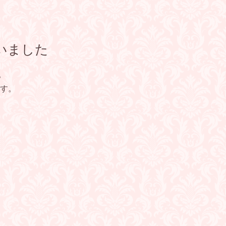
いました
。
す。