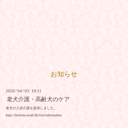
お知らせ
2020
/
04
/
03 10:11
老犬介護・高齢犬のケア
老犬の入浴介護を追加しました。
https://tierheim-noah.life/free/taikenndann