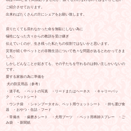
ご紹介させております。
出来ればたくさんの方にシェアをお願い致します。
戻りたくても戻れなかった命を無駄にしない為に
犠牲になった方々からの教訓を受け継ぎ
伝えていくのが、生き残った私たちの役割ではないかと思います。
災害が続く中ペットとの非難生活について色々な問題があるとわかってきま
した。
しかしどんなことが起きても、その子たちを守れるのは飼い主しかいないの
です。
愛する家族の為に準備を
犬の防災用品（参考）
・迷子札 ・ペットの写真 ・リードまたはヘーネス ・キャリーバッ
ク ・ペットシート
・ウンチ袋 ・シャンプータオル、ペット用ウェットシート ・持ち運び食
器 ・おやつ・缶詰・フード
・常備水 ・歯磨きシート ・犬用ブーツ ・ペット用将帥スプレー ・ご
み袋 ・新聞紙